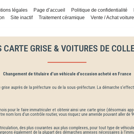
tions légales
Page d’accueil
Politique de confidentialité
ion
Site inactif
Traitement céramique
Vente / Achat voitur
S CARTE GRISE & VOITURES DE COLL
Changement de titulaire d’un véhicule d’occasion acheté en France
 grise auprès de la préfecture ou de la sous-préfecture. La démarche s’effectue
is pour le faire immatriculer et obtenir ainsi une carte grise (désormais app
otre nom lors d’un contrôle routier, vous risquez une amende pouvant aller de 9
ulation, des plus courantes aux plus complexes, pour tout type de véhicule. 
rgeons également de la plupart des démarches annexes nécessaires à l’immatr